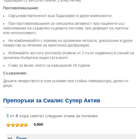
Тадалафил (1 капсула Сиалис Супер Актив).
Противопоказания:
Свръхчувствителност към Тадалафил и други компоненти;
При противопоказания за сексуална активност при пациенти със
заболявания на сърдечно-съдовата система, при дефицит на лактоза
или непоносимост;
Не комбинирайте с приема на органични нитрати, доксазозин и други
лекарства за лечение на еректилна дисфункция;
Избягвайте честата употреба (повече от 2 пъти седмично) в случай на
хронична бъбречна недостатъчност;
Само за мъже, които са навършили 18 години.
Съхранение:
Дръжте лекарството в сухи условия при стайна температура, далеч от
деца.
Препоръки за Сиалис Супер Актив
3
от
4
хора смятат следния отзив за полезен
5.00
/
5
от
Гочо