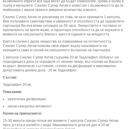
възможните ефекти все още могат да бъдат главоболие, хрема и болка в
гърба и мускулите. Сиалис Супер Актив е известен с възможността да се
комбинира с мазни храни и умерени количества алкохол.
Сиалис Супер Актив се различава по това, че като приемате 1 капсула,
Вие получавате самочувствие и увереност в способността да задоволите
партньора Ви във всяка ситуация за 36 часа. Лекарството е тествано от
прилагането на зрели мъже, и гарантира способността да се изразете в
моменти на сексуалната близост, както в годините на младостта.
Както в случая с други лекарства за повишаване на потентността,
Сиалис Супер Актив показва своя ефект върху засилването на
ерекцията само в случай на сексуалното вълнение на партньора.
1 капсула Сиалис Супер Актив съдържа 20 мг Тадалафил. Изборът на
подходящата доза се определя от личния лекар, въз основа на Вашата
възраст, физическо състояние, степен на дисфункция и максимално
допустимата дневна доза - 20 мг Тадалафил.
Състав:
Тадалафил 20 мг;
Показания:
еректилна дисфункция;
ниска сексуална активност.
Начин на прилагането:
15-30 минути преди полов акт вземете 1 капсула Сиалис Супер Актив
през устата и изпийте с вода. Максималната доза на ден е 20 мг