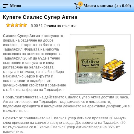
0
Меню
Моята количка (
лв 0.00
)
Купете Сиалис Супер Актив
/
5.00
1
Отзиви на клиенти
Сиалис Супер Актив
е капсулната
форма на отделяне на добре
известно лекарство на базата на
Тадалафил. Формата на капсула
позволява на активното вещество
Тадалафил 20 мг да бъде в течно
състояние в капсулата и след
разтваряне на желатиновата
капсула в стомаха, тя се абсорбира
максимално бързо в кръвта и
показва своите подобрените
функционални свойства в сравнение
с таблетната форма на Тадалафил.
Продължителността на действието Сиалис Супер Актив достига 36 часа.
Активното вещество Тадалафил, съдържащо се в лекарството,
подпомага ерекцията и насърчава лечението на еректилна дисфункция в
мъжкото тяло.
Ефектът от прилагането на Сиалис Супер Актив се проявява 20 минути
след приемане на хапчето заедно с вода. Дозировката на Тадаафил 20
мг, съдържаща се в 1 хапче Сиалис Супер Актив отговаря на 85% от
пациентите.