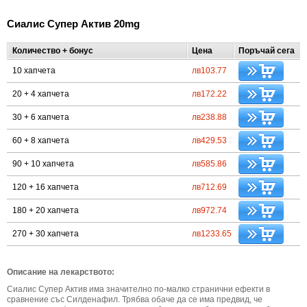
Сиалис Супер Актив 20mg
Количество + бонус
Цена
Поръчай сега
10 хапчета
лв103.77
20 + 4 хапчета
лв172.22
30 + 6 хапчета
лв238.88
60 + 8 хапчета
лв429.53
90 + 10 хапчета
лв585.86
120 + 16 хапчета
лв712.69
180 + 20 хапчета
лв972.74
270 + 30 хапчета
лв1233.65
Описание на лекарството:
Сиалис Супер Актив има значително по-малко странични ефекти в
сравнение със Силденафил. Трябва обаче да се има предвид, че