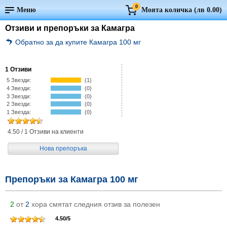
0
Меню
Моята количка (
лв 0.00
)
Отзиви и препоръки за Камагра
Обратно за да купите Камагра 100 мг
1 Отзиви
5 Звезди:
(1)
4 Звезди:
(0)
3 Звезди:
(0)
2 Звезди:
(0)
1 Звезда:
(0)
4.50
/
1
Отзиви на клиенти
Нова препоръка
Препоръки за Камагра 100 мг
2
от
2
хора смятат следния отзив за полезен
4.50
/
5