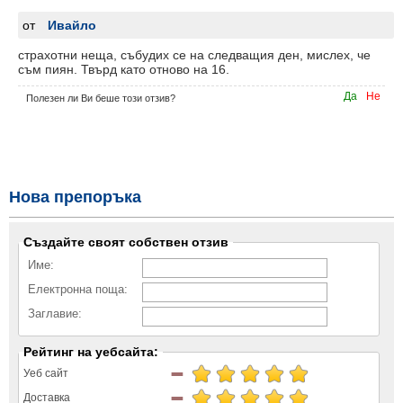
от
Ивайло
страхотни неща, събудих се на следващия ден, мислех, че
съм пиян. Твърд като отново на 16.
Да
Не
Полезен ли Ви беше този отзив?
Нова препоръка
Създайте своят собствен отзив
Име:
Електронна поща:
Заглавие:
Рейтинг на уебсайта:
Уеб сайт
Доставка